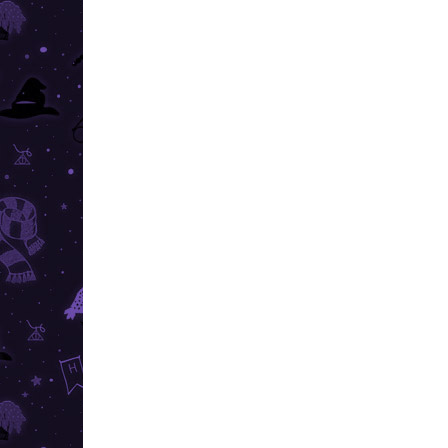
REDUCERI
PREȚ T
PREȚ TOP
ÎN STOC
(>10 BUC.)
Harry Potter - cercei cu
Har
blazonul facultății
bla
ravenclaw
Vip
51,99 lei
55 