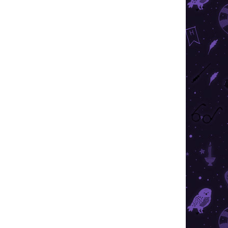
ii
Detalii
vul
Brățara frumoasă din argint
pentru pandantive va încânta
orice fană a poveștilor cu tânărul
vrăjitor.
PREȚ TOP