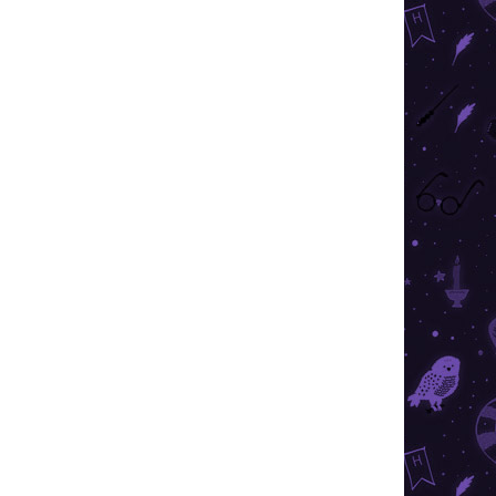
 STOC
ÎN STOC
BUC.)
(>10 BUC.)
u
Harry Potter - cercei cu
blazonul facultății
Cercetași
55 lei
Adaugă în Coş
 cu
Cercei fermecători și eleganți cu
. O
motivul facultăților Hogwarts. O
alegi pe a ta.