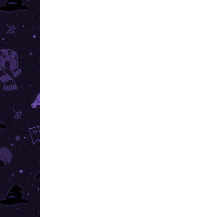
ÎN STOC
(6 BUC.)
Harry Potter - Cercei
Har
Fenix
Ful
35,99 lei
55 
Adaugă în Coş
Cercei frumoși placati cu aur cu
Frum
motivul nemuritorului Phoenix.
moti
Pornește pe urmele tânărului
Porn
vrăjitor din Hogwarts cu stil.
cu a
gust