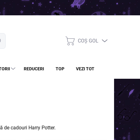
COŞ GOL
are
COŞ
DE
CUMPĂRĂTURI
TORII
REDUCERI
TOP
VEZI TOT
tă de cadouri Harry Potter.