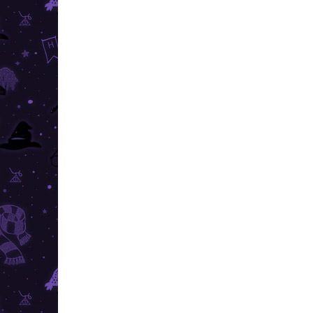
534,99 lei
Adaugă în Coş
Aces
snit
Un calendar de Advent de lux plin
Harr
de surprize cu motivul Harry
Potter va fi iubit de toți fanii.
REDUCE
PREȚ TOP
PREȚ T