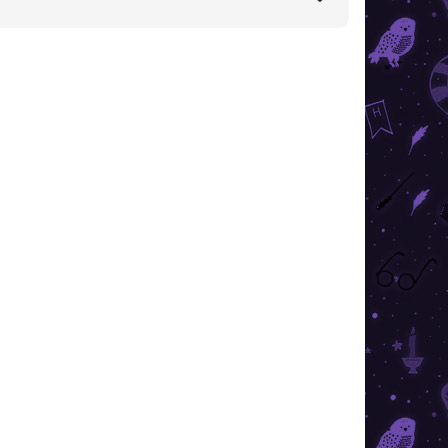
REDUCERI
PREȚ TOP
 STOC
ÎN STOC
BUC.)
(4 BUC.)
den
Harry Potter - brățară
pentru pandantive
39,99 lei
de la