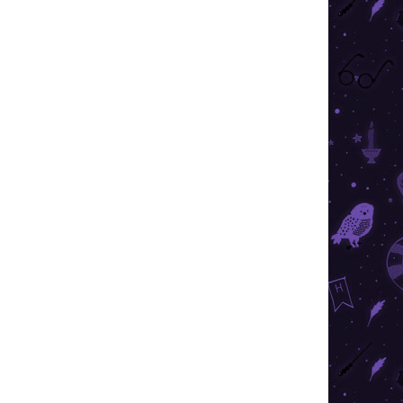
Adaugă în Coş
nt cu
Cercei fermecători din argint
pe
Elixirul Iubirii în cutie cadou cu
siguranță vor încănta multe inimi
.
feminine.
REDUCERI
PREȚ TOP