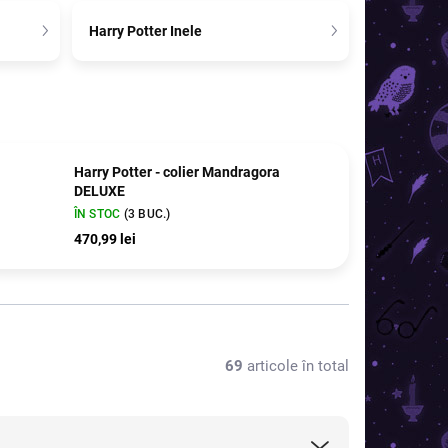
Harry Potter Inele
Harry Potter - colier Mandragora
DELUXE
ÎN STOC
(3 BUC.)
470,99 lei
69
articole în total