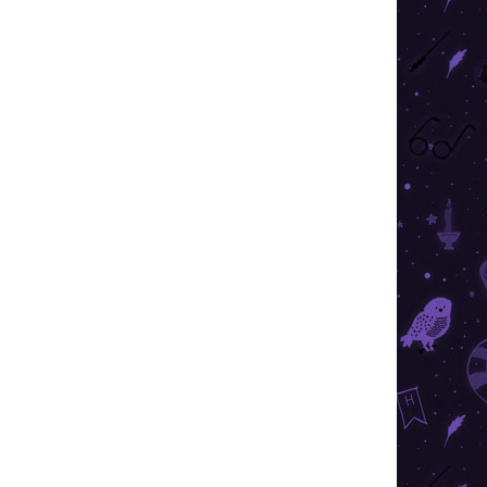
REDUCERI
PREȚ TOP
 STOC
ÎN STOC
BUC.)
(5 BUC.)
Harry Potter - cercei
Elixirul Iubirii DELUXE
320,99 lei