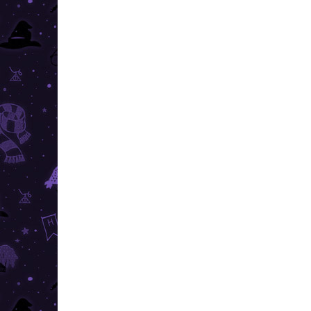
Adaugă în Coş
Cercei fermecători și eleganți cu
Cerc
motivul facultăților Hogwarts. O
moti
alegi pe a ta.
aleg
REDUCERI
PREȚ T
PREȚ TOP