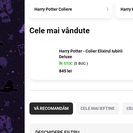
Harry Potter Coliere
Harry 
Cele mai vândute
Harry Potter - Colier Elixirul Iubirii
Deluxe
ÎN STOC
(5 BUC.)
845 lei
S
e
VĂ RECOMANDĂM
CELE MAI IEFTINE
CE
l
e
c
t
DESCHIDERE FILTRU