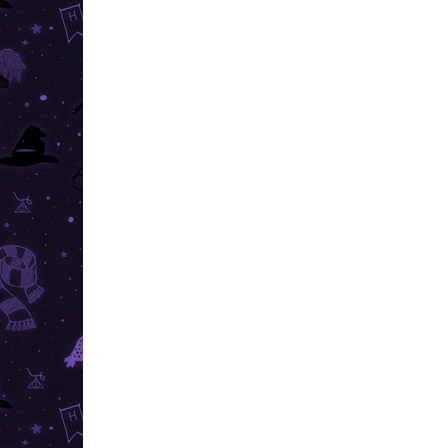
ÎN STOC
(2 BUC.)
Harry Potter - cercei 9 și
Har
3/4
Cea
32,50 lei
26,
Adaugă în Coş
Cercei frumoși placați cu argint cu
Cerc
motivul Peronul 9 și 3/4. Porniți
moti
pe urmele tânărului magician din
care
Hogwarts într-un stil adevărat.
vei 
urme
Hogw