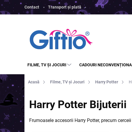
Treci
Contact
Transport și plată
la
conținut
FILME, TV ȘI JOCURI
CADOURI NECONVENȚIONA
Acasă
Filme, TV și Jocuri
Harry Potter
H
Harry Potter Bijuterii
Frumoasele accesorii Harry Potter, precum cerceii ș