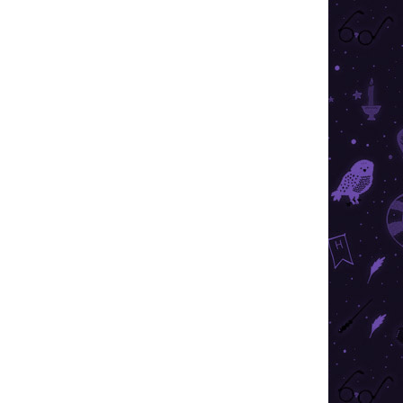
 STOC
ÎN STOC
BUC.)
(2 BUC.)
Harry Potter - Cercei
Golden Snitch 3D
45,99 lei
Adaugă în Coş
nt cu
Cercei frumoși placati cu argint cu
niți
motivul Harry Potter - Săgeata de
din
Aur. Pornește pe urmele tânărului
.
vrăjitor din Hogwarts cu stil.