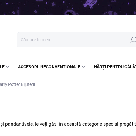
Căut
LE
ACCESORII NECONVENȚIONALE
HĂRȚI PENTRU CĂLĂ
arry Potter Bijuterii
i pandantivele, le veți găsi în această categorie special pregăti