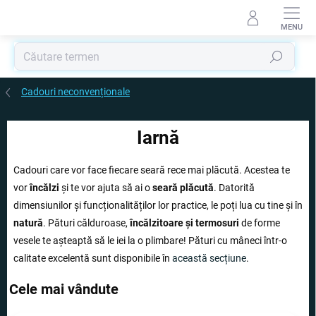
Treci
la
conținut
Căutare
Cadouri neconvenționale
Iarnă
Cadouri care vor face fiecare seară rece mai plăcută. Acestea te
vor
încălzi
și te vor ajuta să ai o
seară plăcută
. Datorită
dimensiunilor și funcționalităților lor practice, le poți lua cu tine și în
natură
. Pături călduroase,
încălzitoare și termosuri
de forme
vesele te așteaptă să le iei la o plimbare! Pături cu mâneci într-o
calitate excelentă sunt disponibile în
această secțiune
.
Cele mai vândute