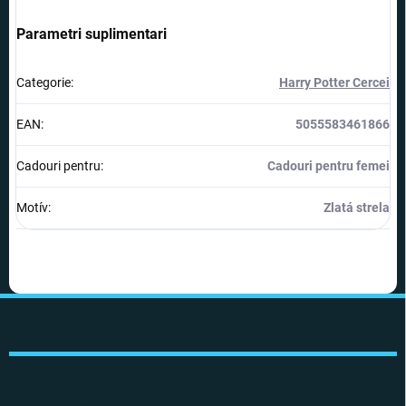
Parametri suplimentari
Categorie
:
Harry Potter Cercei
EAN
:
5055583461866
Cadouri pentru
:
Cadouri pentru femei
Motív
:
Zlatá strela
S
u
b
s
o