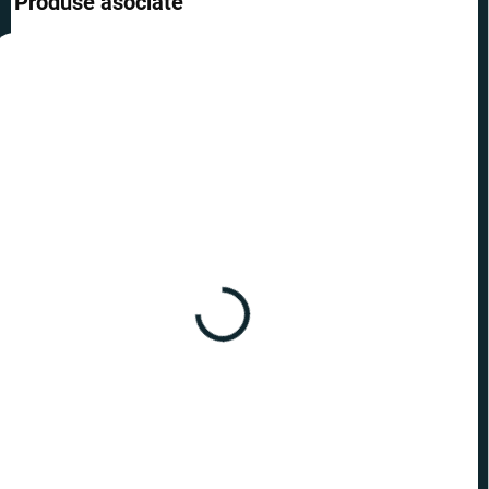
Produse asociate
TOP
PREȚ TOP
PREȚ TOP
ÎN STOC
ÎN STOC
(>10 BUC.)
(2 BUC.)
Harry Potter - cercei
Harry Potter - cercei 9 și
Fulger și ochelarii
3/4
32,50 lei
32,50 lei
−
+
−
+
Adaugă în Coş
Adaugă în Coş