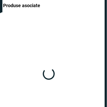
Produse asociate
REDUCERI
PREȚ TOP
PREȚ TOP
ÎN STOC
ÎN STOC
(2 BUC.)
(>10 BUC.)
Harry Potter - cercei 9 și
Harry Potter - cercei
3/4
Elixirul Iubirii
32,50 lei
27,99 lei
−
+
−
+
Adaugă în Coş
Adaugă în Coş