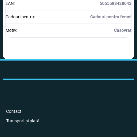
EAN
:
5055583428043
Cadouri pentru
:
Cadouri pentru femei
Motív
:
Časovrat
S
u
b
s
o
l
INFORMÁCIE PRE VÁS
Contact
Transport și plată