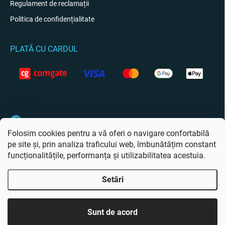
Regulament de reclamații
Politica de confidențialitate
PLATĂ CU CARDUL
CONTACT
Facebook
Folosim cookies pentru a vă oferi o navigare confortabilă
pe site și, prin analiza traficului web, îmbunătățim constant
funcționalitățile, performanța și utilizabilitatea acestuia.
Setări
Drepturi de autor 2026
Giftio.ro
. Toate drepturile rezervate.
Editați setările
cookie-urilor
Sunt de acord
Creat de Shoptet