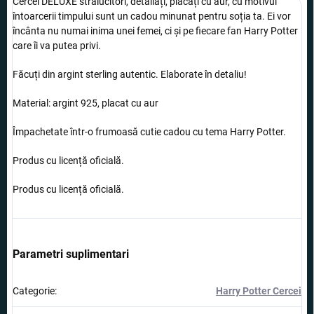
Cercei DELUXE strălucitori, detaliați, placați cu aur, cu motivul
întoarcerii timpului sunt un cadou minunat pentru soția ta. Ei vor
încânta nu numai inima unei femei, ci și pe fiecare fan Harry Potter
care îi va putea privi.
Făcuți din argint sterling autentic. Elaborate în detaliu!
Material: argint 925, placat cu aur
Împachetate într-o frumoasă cutie cadou cu tema Harry Potter.
Produs cu licență oficială.
Produs cu licență oficială.
Parametri suplimentari
Categorie
:
Harry Potter Cercei