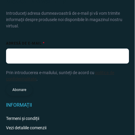
ABONARE LA NEWSLETTER
Introduceţi adresa dumneavoastră de e-mail şi vă vom trimite
informaţii despre produsele noi disponibile în magazinul nostru
virtual.
ADRESĂ DE E-MAIL
Prin introducerea e-mailului, sunteți de acord cu
politica de
confidențialitate
.
Abonare
INFORMAȚII
Termeni și condiții
Vezi detaliile comenzii