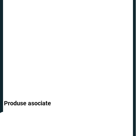
11.8.2026
OPȚIUNI DE
TRANSPORT
−
+
Adăuga în coş
O frumoasă și magică decorațiune de Crăciun cu tema Lumei
Timpului pe panglică – doar agăță-l.
INFORMAŢII DETALIATE
ÎNTREABĂ
Produse asociate
REDUCERI
PREȚ TOP
PREȚ TOP