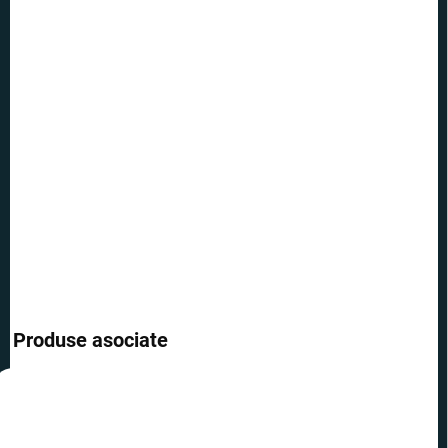
12.8.2026
OPȚIUNI DE
TRANSPORT
−
+
Adăuga în coş
Un decor frumos de Crăciun pictat manual cu motivul personajelor
principale din Harry Potter - trebuie doar să agățați.
INFORMAŢII DETALIATE
ÎNTREABĂ
Produse asociate
REDUCERI
REDUCERI
PREȚ TOP
TOP
PREȚ TOP