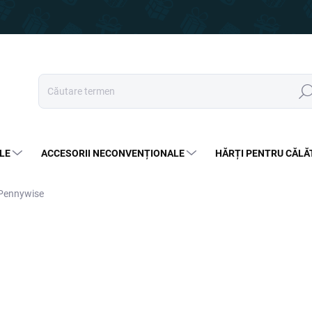
Căut
LE
ACCESORII NECONVENȚIONALE
HĂRȚI PENTRU CĂLĂ
 Pennywise
95 lei
63,99 lei