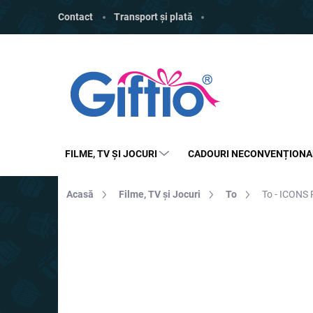
Treci
Contact
Transport și plată
la
conținut
FILME, TV ȘI JOCURI
CADOURI NECONVENȚIONA
Acasă
Filme, TV și Jocuri
To
To - ICONS
MARCĂ:
PALADONE
REDUCERI
PREȚ TOP