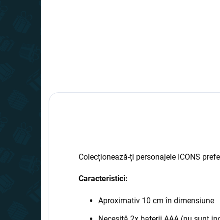
Colecționează-ți personajele ICONS prefera
Caracteristici:
Aproximativ 10 cm în dimensiune
Necesită 2x baterii AAA (nu sunt in