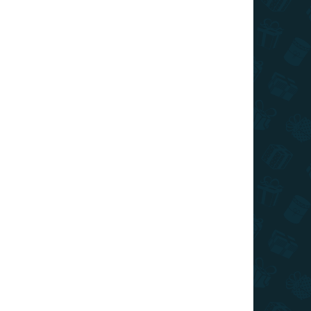
ecționabile care vă permit să colecționați toate
ovnul luminos în ediție limitată din filmul IT.
ÎNTREABĂ