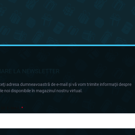
ARE LA NEWSLETTER
eţi adresa dumneavoastră de e-mail şi vă vom trimite informaţii despre
e noi disponibile în magazinul nostru virtual.
 DE E-MAIL