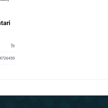
tari
To
4726430