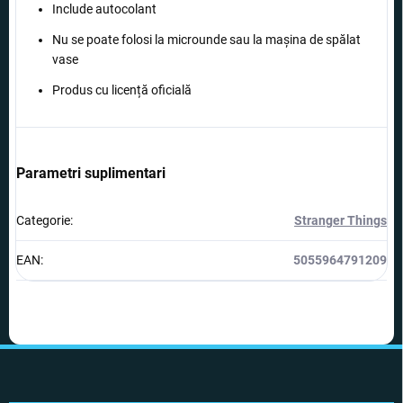
Include autocolant
Nu se poate folosi la microunde sau la mașina de spălat
vase
Produs cu licență oficială
Parametri suplimentari
Categorie
:
Stranger Things
EAN
:
5055964791209
S
u
b