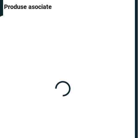
Produse asociate
REDUCERI
PREȚ TOP
ÎN STOC
(2 BUC.)
Star Wars - ham pentru
câine Chewbacca XXS/XS
93,80 lei
de la
Detalii