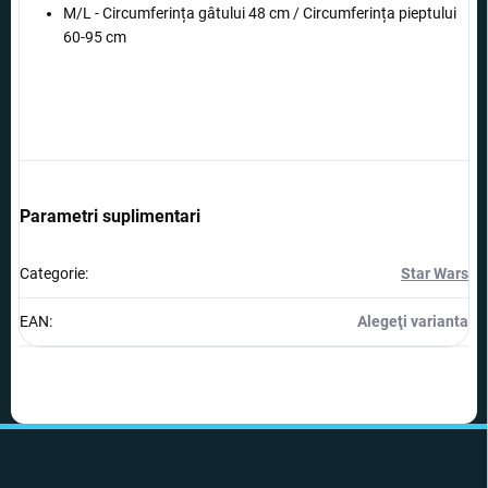
M/L -
Circumferința gâtului
48 cm /
Circumferința pieptului
60-95 cm
Parametri suplimentari
Categorie
:
Star Wars
EAN
:
Alegeţi varianta
S
u