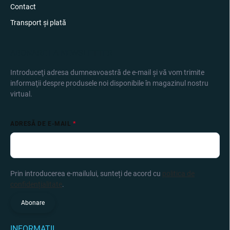
Contact
Transport și plată
ABONARE LA NEWSLETTER
Introduceţi adresa dumneavoastră de e-mail şi vă vom trimite
informaţii despre produsele noi disponibile în magazinul nostru
virtual.
ADRESĂ DE E-MAIL
Prin introducerea e-mailului, sunteți de acord cu
politica de
confidențialitate
.
Abonare
INFORMAȚII