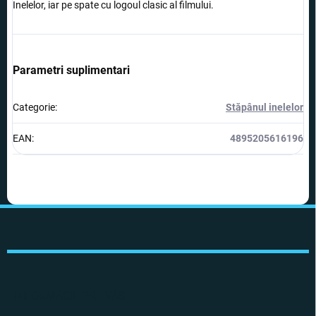
Inelelor, iar pe spate cu logoul clasic al filmului.
Parametri suplimentari
Categorie
:
Stăpânul inelelor
EAN
:
4895205616196
S
u
b
s
o
l
INFORMÁCIE PRE VÁS