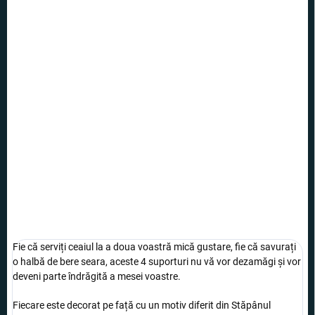
45 lei
33,80 lei
Evaluare
INDISPONIBIL
preţ:
OPȚIUNI DE
TRANSPORT
Un set splendid de patru suporturi pentru cești, cu motive din
Stăpânul Inelelor. Îi vei încânta pe toți fanii loiali ai operei lui Tolkien.
INFORMAŢII DETALIATE
ÎNTREABĂ
Fie că serviți ceaiul la a doua voastră mică gustare, fie că savurați
o halbă de bere seara, aceste 4 suporturi nu vă vor dezamăgi și vor
deveni parte îndrăgită a mesei voastre.
Fiecare este decorat pe față cu un motiv diferit din Stăpânul