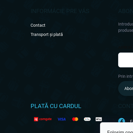
b
s
INFORMÁCIE PRE VÁS
ABON
o
l
Introduc
Contact
produsel
Transport și plată
ADRESĂ
Prin int
Abo
PLATĂ CU CARDUL
CON
F
Folosim cook