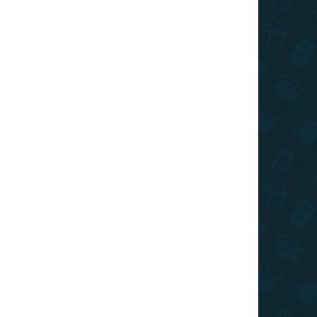
I DE TRANSPORT
Adăuga în coş
nfortabile, cu model de puzzle, perfecte pentru a
i ținute.
ÎNTREABĂ