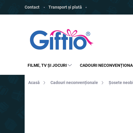
Treci
Contact
Transport și plată
la
conținut
FILME, TV ȘI JOCURI
CADOURI NECONVENȚIONA
Acasă
Cadouri neconvenționale
Șosete neob
MARCĂ:
4LEADERS
REDUCERI
PREȚ TOP