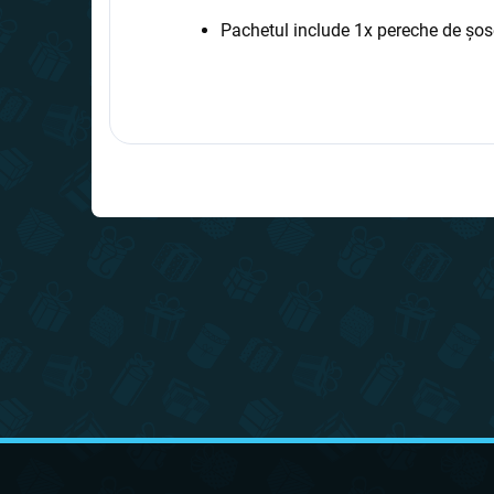
Pachetul include 1x pereche de șos
S
u