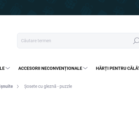
Căut
LE
ACCESORII NECONVENȚIONALE
HĂRȚI PENTRU CĂLĂ
ișnuite
Șosete cu gleznă - puzzle
20 lei
14,99 lei