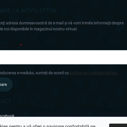
ARE LA NEWSLETTER
eţi adresa dumneavoastră de e-mail şi vă vom trimite informaţii despre
e noi disponibile în magazinul nostru virtual.
 DE E-MAIL
roducerea e-mailului, sunteți de acord cu
politica de confidențialitate
.
nare
TACT
acebook
ies pentru a vă oferi o navigare confortabilă pe