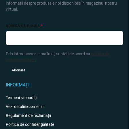
informaţii despre produsele noi disponibile în magazinul nostru
virtual.
ADRESĂ DE E-MAIL
Prin introducerea e-mailului, sunteți de acord cu
politica de
confidențialitate
.
Abonare
INFORMAȚII
Termeni și condiții
Vezi detaliile comenzii
Regulament de reclamații
Politica de confidențialitate