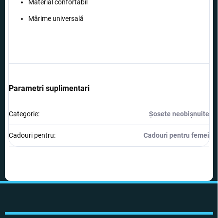
Material confortabil
Mărime universală
Parametri suplimentari
Categorie
:
Șosete neobișnuite
Cadouri pentru
:
Cadouri pentru femei
S
u
b