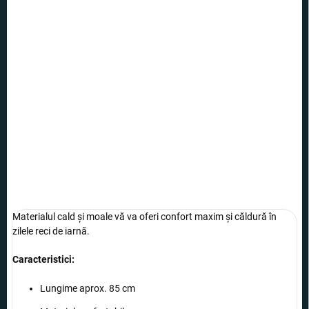
30 lei
24,99 lei
Evaluare
STOC EPUIZAT
preţ:
OPȚIUNI DE
TRANSPORT
Jambiere elegante și călduroase cu model de panda, care nu doar
călzesc, ci și încântă prin designul lor adorabil.
INFORMAŢII DETALIATE
ÎNTREABĂ
Materialul cald și moale vă va oferi confort maxim și căldură în
zilele reci de iarnă.
Caracteristici:
Lungime aprox. 85 cm