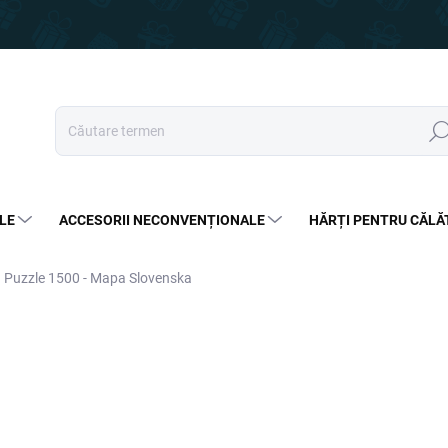
Căut
LE
ACCESORII NECONVENȚIONALE
HĂRȚI PENTRU CĂLĂ
Puzzle 1500 - Mapa Slovenska
95 lei
66,99 lei