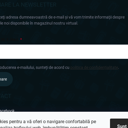
ARE LA NEWSLETTER
eţi adresa dumneavoastră de e-mail şi vă vom trimite informaţii despre
e noi disponibile în magazinul nostru virtual.
 DE E-MAIL
roducerea e-mailului, sunteți de acord cu
politica de confidențialitate
.
nare
TACT
acebook
ies pentru a vă oferi o navigare confortabilă pe
Sunt
n analiza traficului web, îmbunătățim constant