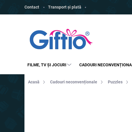
Treci
Contact
Transport și plată
la
conținut
FILME, TV ȘI JOCURI
CADOURI NECONVENȚIONA
Acasă
Cadouri neconvenționale
Puzzles
MARCĂ:
GIFTIO
REDUCERI
TOP
PREȚ TOP