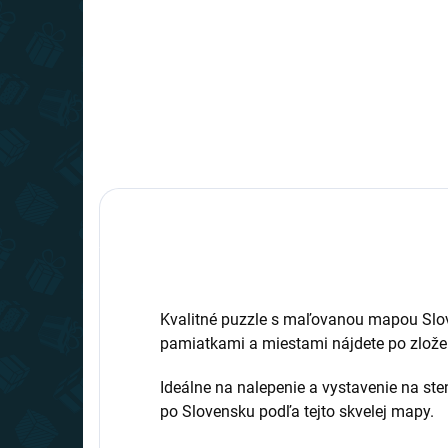
Kvalitné puzzle s maľovanou mapou Slo
pamiatkami a miestami nájdete po zlože
Ideálne na nalepenie a vystavenie na ste
po Slovensku podľa tejto skvelej mapy.