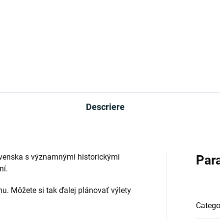
Descriere
venska s významnými historickými
Par
ní.
nu. Môžete si tak ďalej plánovať výlety
Catego