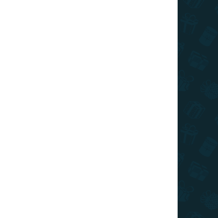
I DE TRANSPORT
Adăuga în coş
lovenska v darčekovej krabičke s plagátom mapy
avy.
ÎNTREABĂ