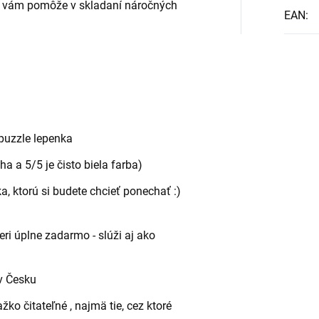
rý vám pomôže v skladaní náročných
EAN
:
puzzle lepenka
a a 5/5 je čisto biela farba)
, ktorú si budete chcieť ponechať :)
i úplne zadarmo - slúži aj ako
v Česku
ko čitateľné , najmä tie, cez ktoré