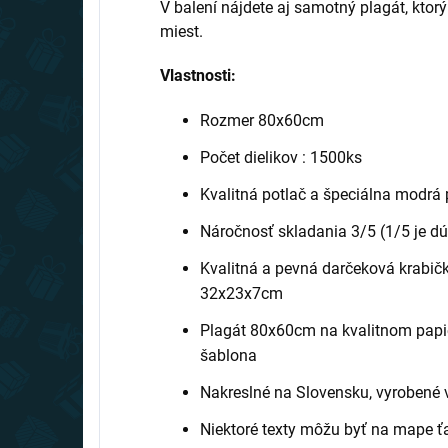
V balení nájdete aj samotný plagát, kto
miest.
Vlastnosti:
Rozmer 80x60cm
Počet dielikov : 1500ks
Kvalitná potlač a špeciálna modrá 
Náročnosť skladania 3/5 (1/5 je dúh
Kvalitná a pevná darčeková krabička
32x23x7cm
Plagát 80x60cm na kvalitnom papier
šablona
Nakreslné na Slovensku, vyrobené 
Niektoré texty môžu byť na mape ťaž