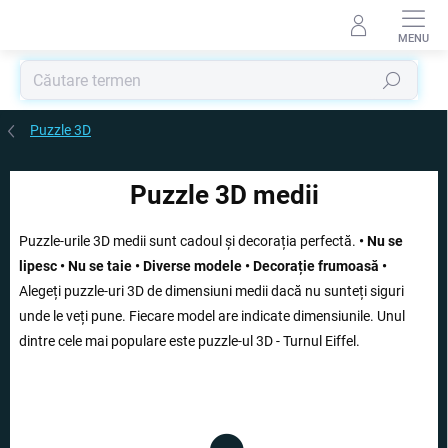
Treci
la
conținut
Căutare
Puzzle 3D
Puzzle 3D medii
Puzzle-urile 3D medii sunt cadoul și decorația perfectă.
• Nu se
lipesc • Nu se taie • Diverse modele • Decorație frumoasă •
Alegeți puzzle-uri 3D de dimensiuni medii dacă nu sunteți siguri
unde le veți pune. Fiecare model are indicate dimensiunile. Unul
dintre cele mai populare este puzzle-ul 3D - Turnul Eiffel.