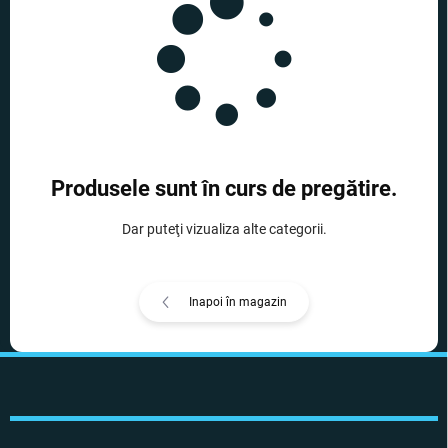
Produsele sunt în curs de pregătire.
Dar puteţi vizualiza alte categorii.
Inapoi în magazin
S
u
b
s