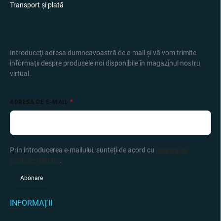
Transport și plată
ABONARE LA NEWSLETTER
Introduceţi adresa dumneavoastră de e-mail şi vă vom trimite
informaţii despre produsele noi disponibile în magazinul nostru
virtual.
ADRESĂ DE E-MAIL
Prin introducerea e-mailului, sunteți de acord cu
politica de
confidențialitate
.
Abonare
INFORMAȚII