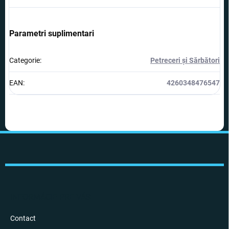
Parametri suplimentari
Categorie
:
Petreceri și Sărbători
EAN
:
4260348476547
S
u
b
s
o
l
INFORMÁCIE PRE VÁS
Contact