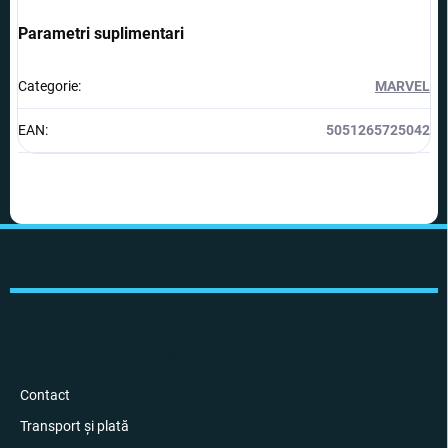
Parametri suplimentari
Categorie
:
MARVEL
EAN
:
5051265725042
S
u
b
s
o
l
INFORMÁCIE PRE VÁS
Contact
Transport și plată