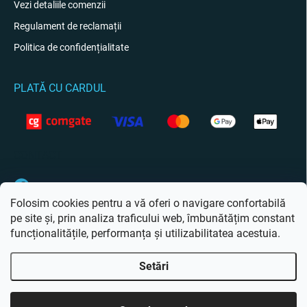
Vezi detaliile comenzii
Regulament de reclamații
Politica de confidențialitate
PLATĂ CU CARDUL
CONTACT
Facebook
Folosim cookies pentru a vă oferi o navigare confortabilă
pe site și, prin analiza traficului web, îmbunătățim constant
funcționalitățile, performanța și utilizabilitatea acestuia.
Setări
Drepturi de autor 2026
Giftio.ro
. Toate drepturile rezervate.
Editați setările
cookie-urilor