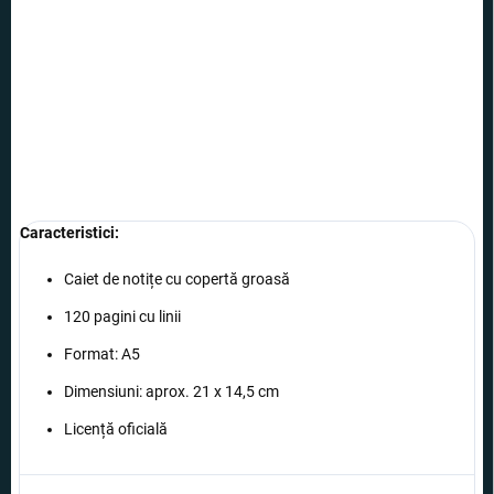
OPȚIUNI DE
TRANSPORT
Caiet de notițe exclusivist cu motivul invincibilului Spiderman.
INFORMAŢII DETALIATE
ÎNTREABĂ
Caracteristici
:
Caiet de notițe cu copertă groasă
120 pagini cu linii
Format: A5
Dimensiuni: aprox. 21 x 14,5 cm
Licență oficială