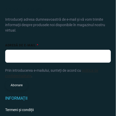
ABONARE LA NEWSLETTER
Introduceţi adresa dumneavoastră de e-mail şi vă vom trimite
informaţii despre produsele noi disponibile în magazinul nostru
virtual.
ADRESĂ DE E-MAIL
Prin introducerea e-mailului, sunteți de acord cu
politica de
confidențialitate
.
Abonare
INFORMAȚII
Termeni și condiții