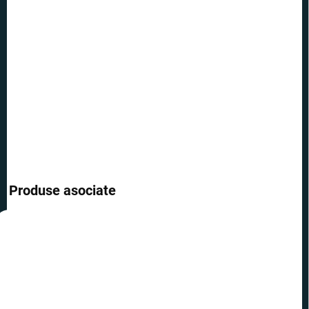
−
+
Adăuga în coş
Cană pentru fiecare fan al benzilor desenate și al filmelor de la
Marvel. Eroul preferat Spiderman.
INFORMAŢII DETALIATE
ÎNTREABĂ
Produse asociate
REDUCERI
PREȚ TOP