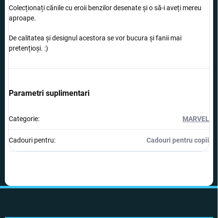
Colecționați cănile cu eroii benzilor desenate și o să-i aveți mereu
aproape.
De calitatea și designul acestora se vor bucura și fanii mai
pretențioși. :)
Parametri suplimentari
Categorie
:
MARVEL
Cadouri pentru
:
Cadouri pentru copii
S
u
b