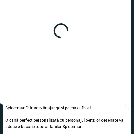
ÎN STOC
(8 BUC.)
Cană - Superman
80,99 lei
−
+
Adaugă în Coş
Spiderman într-adevăr ajunge și pe masa Dvs.!
O cană perfect personalizată cu personajul benzilor desenate va
aduce o bucurie tuturor fanilor Spiderman.