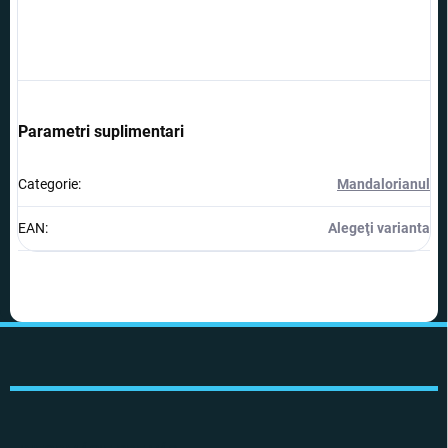
Parametri suplimentari
Categorie
:
Mandalorianul
EAN
:
Alegeţi varianta
S
u
b
s
o
l