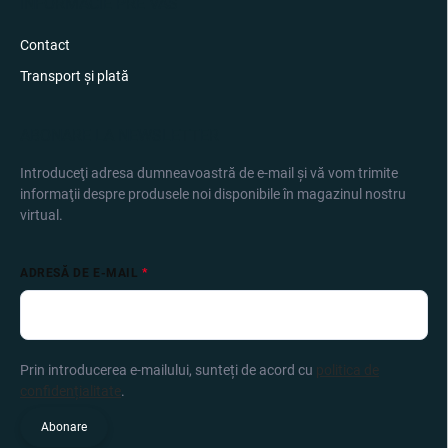
INFORMÁCIE PRE VÁS
Contact
Transport și plată
ABONARE LA NEWSLETTER
Introduceţi adresa dumneavoastră de e-mail şi vă vom trimite
informaţii despre produsele noi disponibile în magazinul nostru
virtual.
ADRESĂ DE E-MAIL
Prin introducerea e-mailului, sunteți de acord cu
politica de
confidențialitate
.
Abonare