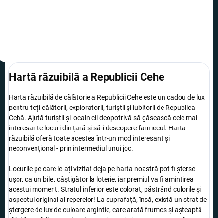
Adaugă în Coş
Adaugă în Coş
Hartă răzuibilă a Republicii Cehe
Harta răzuibilă de călătorie a Republicii Cehe este un cadou de lux
pentru toți călătorii, exploratorii, turiștii și iubitorii de Republica
Cehă. Ajută turiștii și localnicii deopotrivă să găsească cele mai
interesante locuri din țară și să-i descopere farmecul. Harta
răzuibilă oferă toate acestea într-un mod interesant și
neconvențional - prin intermediul unui joc.
Locurile pe care le-ați vizitat deja pe harta noastră pot fi șterse
ușor, ca un bilet câștigător la loterie, iar premiul va fi amintirea
acestui moment. Stratul inferior este colorat, păstrând culorile și
aspectul original al reperelor! La suprafață, însă, există un strat de
ștergere de lux de culoare argintie, care arată frumos și așteaptă