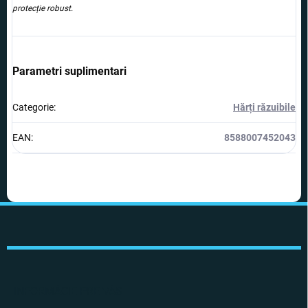
protecție robust.
Parametri suplimentari
Categorie
:
Hărți răzuibile
EAN
:
8588007452043
S
u
b
s
o
l
INFORMÁCIE PRE VÁS