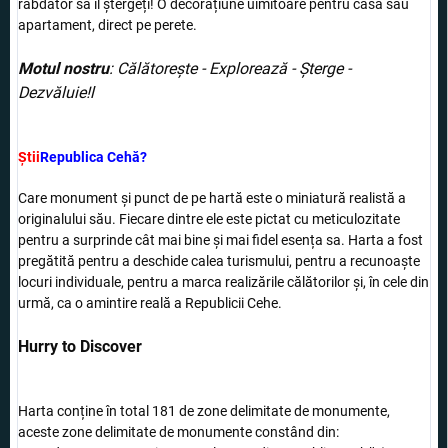
răbdător să îl ștergeți! O decorațiune uimitoare pentru casă sau
apartament, direct pe perete.
Motul nostru
: Călătorește - Explorează - Șterge -
Dezvăluie!l
Știi
Republica Cehă?
Care monument și punct de pe hartă este o miniatură realistă a
originalului său. Fiecare dintre ele este pictat cu meticulozitate
pentru a surprinde cât mai bine și mai fidel esența sa. Harta a fost
pregătită pentru a deschide calea turismului, pentru a recunoaște
locuri individuale, pentru a marca realizările călătorilor și, în cele din
urmă, ca o amintire reală a Republicii Cehe.
Hurry to Discover
Harta conține în total 181 de zone delimitate de monumente,
aceste zone delimitate de monumente constând din: