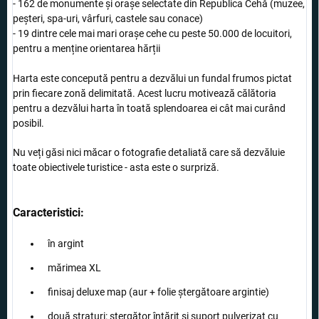
- 162 de monumente și orașe selectate din Republica Cehă (muzee,
peșteri, spa-uri, vârfuri, castele sau conace)
- 19 dintre cele mai mari orașe cehe cu peste 50.000 de locuitori,
pentru a menține orientarea hărții
Harta este concepută pentru a dezvălui un fundal frumos pictat
prin fiecare zonă delimitată. Acest lucru motivează călătoria
pentru a dezvălui harta în toată splendoarea ei cât mai curând
posibil.
Nu veți găsi nici măcar o fotografie detaliată care să dezvăluie
toate obiectivele turistice - asta este o surpriză.
Caracteristici:
în argint
mărimea XL
finisaj deluxe map (aur + folie ștergătoare argintie)
două straturi: ștergător întărit și suport pulverizat cu