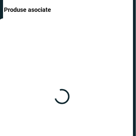
Produse asociate
REDUCERI
NOUTATE
REDUCERI
ÎN STOC
ÎN STOC
(>10 BUC.)
(>10 BUC)
Hartă răzuibilă a Cehiei -
Hartă răzuibilă - Cehia
ediția Deluxe XL Aur
Deluxe XXL Aur
82,50 lei
146,30 lei
−
+
−
+