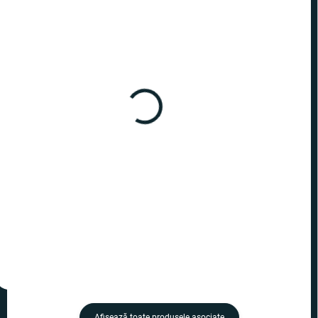
ÎN STOC
ÎN STOC
(>10 BUC.)
(>10 BUC.)
Harry Potter - pix
Harry Potter - pix Dobby
Talismanele Morții
17,99 lei
19,99 lei
−
+
−
+
Adaugă în Coş
Adaugă în Coş
Afişează toate produsele asociate