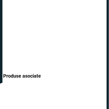
OPȚIUNI DE
TRANSPORT
−
+
Adăuga în coş
Scrie-ți propria poveste sau vrajă magică - cu acest stilou cu
figurina Hermione, nu te va opri nimic.
INFORMAŢII DETALIATE
ÎNTREABĂ
Produse asociate
REDUCERI
REDUCERI
PREȚ TOP
PREȚ TOP