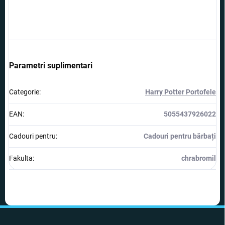
Parametri suplimentari
Categorie
:
Harry Potter Portofele
EAN
:
5055437926022
Cadouri pentru
:
Cadouri pentru bărbați
Fakulta
:
chrabromil
S
u