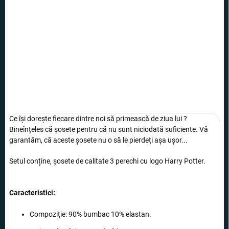
OPȚIUNI DE
TRANSPORT
Șosete de gleznă, cu care toată săptămâna veți fi în semnul lui
Harry Potter.
INFORMAŢII DETALIATE
ÎNTREABĂ
Ce își dorește fiecare dintre noi să primească de ziua lui ?
Bineînțeles că șosete pentru că nu sunt niciodată suficiente. Vă
garantăm, că aceste șosete nu o să le pierdeți așa ușor...
Setul conține, șosete de calitate 3 perechi cu logo Harry Potter.
Caracteristici:
Compoziție: 90% bumbac 10% elastan.