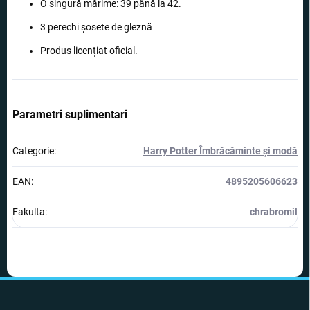
O singură mărime: 39 până la 42.
3 perechi șosete de gleznă
Produs licențiat oficial.
Parametri suplimentari
Categorie
:
Harry Potter Îmbrăcăminte și modă
EAN
:
4895205606623
Fakulta
:
chrabromil
S
u