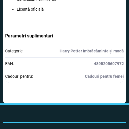
Licență oficială
Parametri suplimentari
Categorie
:
Harry Potter Îmbrăcăminte și modă
EAN
:
4895205607972
Cadouri pentru
:
Cadouri pentru femei
S
u
b
s