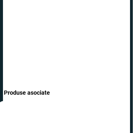
OPȚIUNI DE
TRANSPORT
−
+
Adăuga în coş
Brelocul, care îți va deschide intrarea secretă pe Peronul 9 și 3/4, și
apoi nimic nu te mai oprește în drumul spre Hogwarts.
INFORMAŢII DETALIATE
ÎNTREABĂ
Produse asociate
REDUCERI
REDUCERI
TOP
TOP
PREȚ TOP
PREȚ TOP