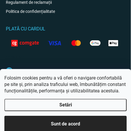
Regulament de reclamații
Politica de confidențialitate
PLATĂ CU CARDUL
CONTACT
Facebook
Folosim cookies pentru a vă oferi o navigare confortabilă
pe site și, prin analiza traficului web, îmbunătățim constant
funcționalitățile, performanța și utilizabilitatea acestuia.
Setări
Drepturi de autor 2026
Giftio.ro
. Toate drepturile rezervate.
Editați setările
cookie-urilor
Sunt de acord
Creat de Shoptet