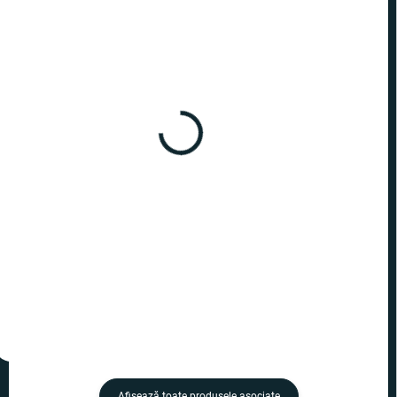
ÎN STOC
ÎN STOC
(4 BUC.)
(8 BUC.)
Harry Potter - breloc 9 și
Harry Potter - breloc
3/4 Expresul Hogwarts
Golden Snitch
38,99 lei
46,99 lei
−
+
−
+
Adaugă în Coş
Adaugă în Coş
Afişează toate produsele asociate