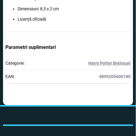
Dimensiuni: 8,5 x 2 cm
Licență oficială
Parametri suplimentari
Categorie
:
Harry Potter Brelocuri
EAN
:
4895205606180
S
u
b
s