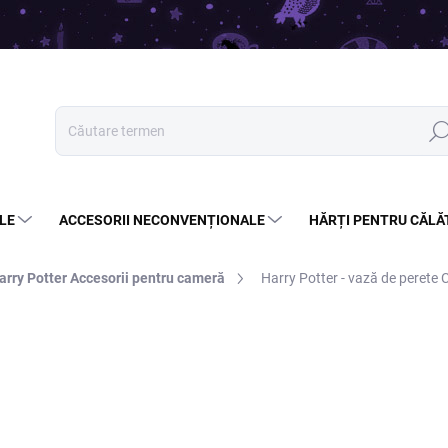
Căut
LE
ACCESORII NECONVENȚIONALE
HĂRȚI PENTRU CĂLĂ
arry Potter Accesorii pentru cameră
Harry Potter - vază de perete
145 lei
133,99 