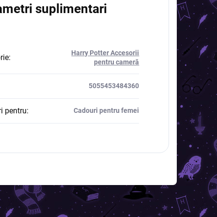
ametri suplimentari
Harry Potter Accesorii
rie
:
pentru cameră
5055453484360
i pentru
:
Cadouri pentru femei