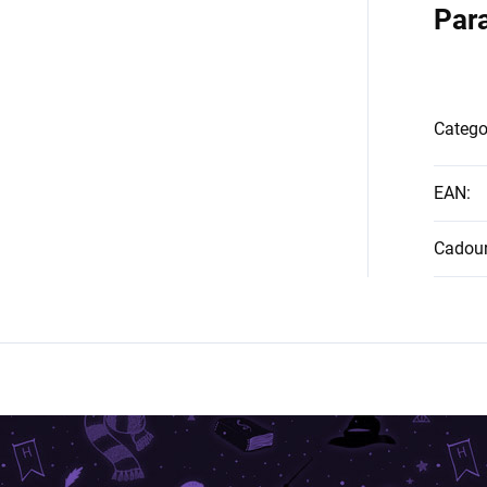
Par
Catego
EAN
:
Cadour