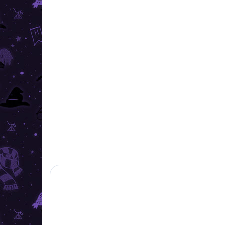
ÎN STOC
(4 BUC.)
Harry Potter - vază de
perete Hedviga
133,99 lei
−
+
Adaugă în Coş