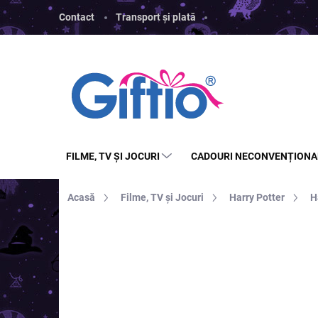
Treci
Contact
Transport și plată
la
conținut
FILME, TV ȘI JOCURI
CADOURI NECONVENȚIONA
Acasă
Filme, TV și Jocuri
Harry Potter
H
MARCĂ:
HALFMOONBAY
REDUCERI
PREȚ TOP