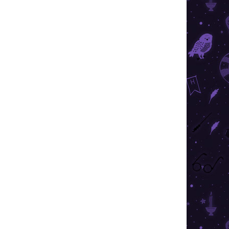
I DE TRANSPORT
Adăuga în coş
tivul cazanului pentru prepararea elixirului,
erfect.
ÎNTREABĂ