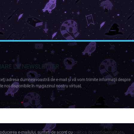
ARE LA NEWSLETTER
eţi adresa dumneavoastră de e-mail şi vă vom trimite informaţii despre
e noi disponibile în magazinul nostru virtual.
 DE E-MAIL
roducerea e-mailului, sunteți de acord cu
politica de confidențialitate
.