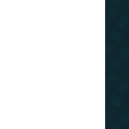
I DE TRANSPORT
Adăuga în coş
aenyri Targaryen și dragonul ei pentru toți fanii
ÎNTREABĂ