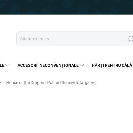
Căut
LE
ACCESORII NECONVENȚIONALE
HĂRȚI PENTRU CĂLĂ
House of the Dragon - Poster Rhaenyra Targaryen
50 lei
34,99 lei