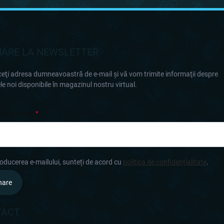
ARE LA NEWSLETTER
eţi adresa dumneavoastră de e-mail şi vă vom trimite informaţii despre
e noi disponibile în magazinul nostru virtual.
 DE E-MAIL
roducerea e-mailului, sunteți de acord cu
politica de confidențialitate
.
nare
TACT