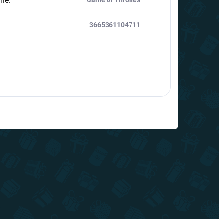
rie
:
Game of Thrones
3665361104711