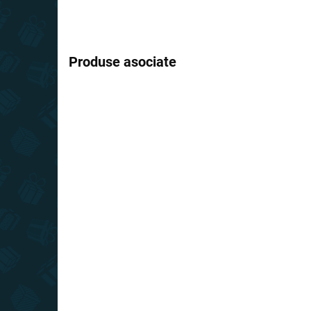
Produse asociate
REDUCERI
PREȚ TOP
ÎN STOC
(5 BUC.)
House of the Dragon -
Poster Ochiul Dragonului