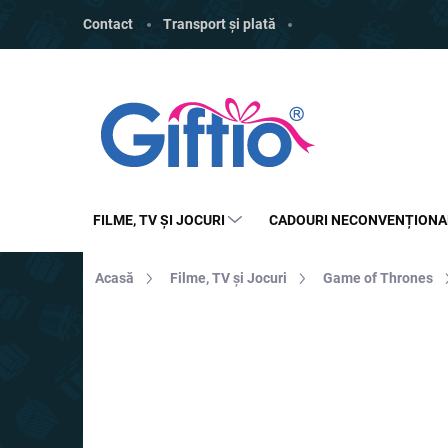
Treci
Contact
Transport și plată
la
conținut
FILME, TV ȘI JOCURI
CADOURI NECONVENȚIONA
Acasă
Filme, TV și Jocuri
Game of Thrones
MARCĂ:
ABYSSE
REDUCERI
PREȚ TOP