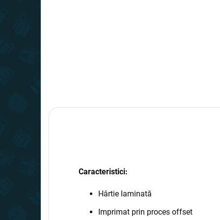
29,99 lei
−
+
Adaugă în Coş
Caracteristici:
Hârtie laminată
Imprimat prin proces offset