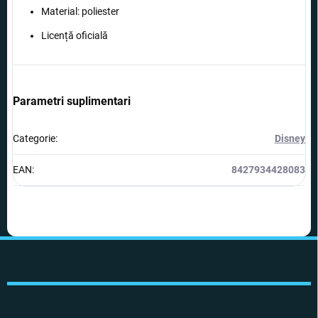
Material: poliester
Licență oficială
Parametri suplimentari
Categorie
:
Disney
EAN
:
8427934428083
S
u
b
s
o