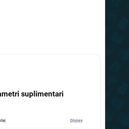
ametri suplimentari
rie
:
Disney