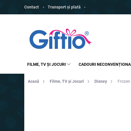
Treci
Contact
Transport și plată
la
conținut
FILME, TV ȘI JOCURI
CADOURI NECONVENȚIONA
Acasă
Filme, TV și Jocuri
Disney
Frozen 
MARCĂ:
HALFMOONBAY
REDUCERI
PREȚ TOP