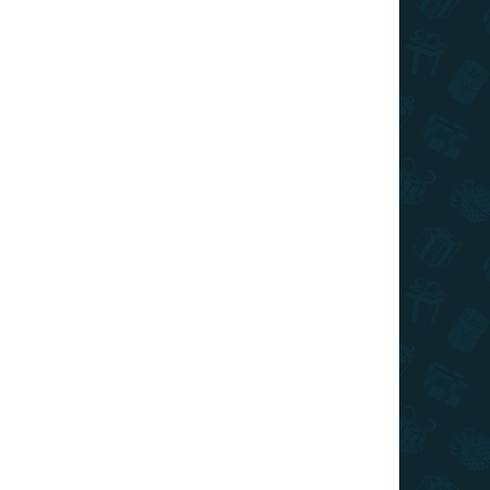
I DE TRANSPORT
Adăuga în coş
lsa și Anna va fi apreciat de fanii poveștii
ÎNTREABĂ