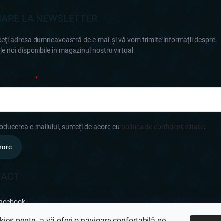
ARE LA NEWSLETTER
eţi adresa dumneavoastră de e-mail şi vă vom trimite informaţii despre
e noi disponibile în magazinul nostru virtual.
 DE E-MAIL
roducerea e-mailului, sunteți de acord cu
politica de confidențialitate
.
nare
TACT
acebook
ies pentru a vă oferi o navigare confortabilă pe