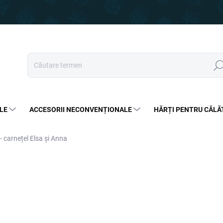
Căut
LE
ACCESORII NECONVENȚIONALE
HĂRȚI PENTRU CĂLĂ
- carnețel Elsa și Anna
60 lei
57,99 lei