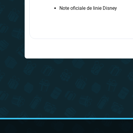
Note oficiale de linie Disney
S
u