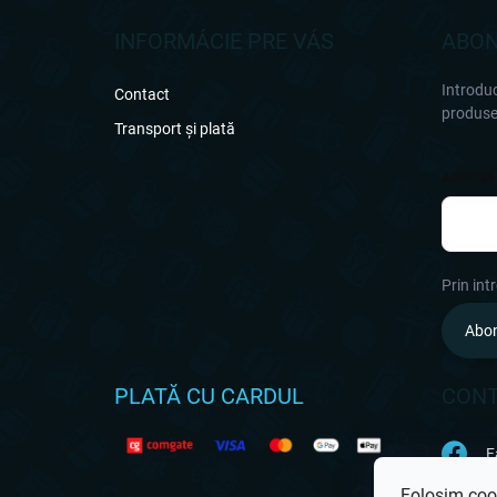
b
s
INFORMÁCIE PRE VÁS
ABON
o
l
Introduc
Contact
produsel
Transport și plată
ADRESĂ
Prin int
Abo
PLATĂ CU CARDUL
CON
F
Folosim cook