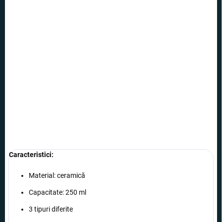
OPȚIUNI DE
TRANSPORT
−
+
Adăuga în coş
Un cadou interesant pentru iubitorii iluziilor optice sau pentru
oricine se bucură de efecte vizuale.
INFORMAŢII DETALIATE
ÎNTREABĂ
Caracteristici:
Material: ceramică
Capacitate: 250 ml
3 tipuri diferite