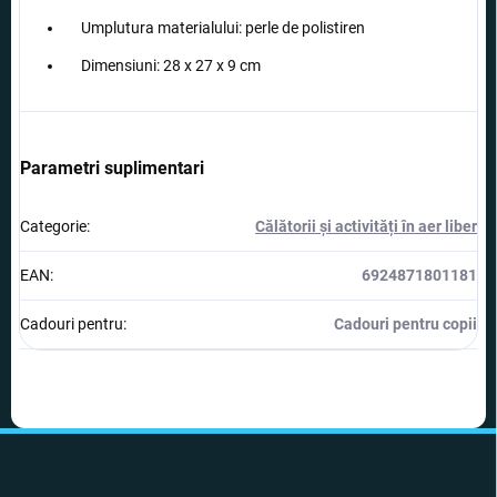
Umplutura materialului: perle de polistiren
Dimensiuni: 28 x 27 x 9 cm
Parametri suplimentari
Categorie
:
Călătorii și activități în aer liber
EAN
:
6924871801181
Cadouri pentru
:
Cadouri pentru copii
S
u
b