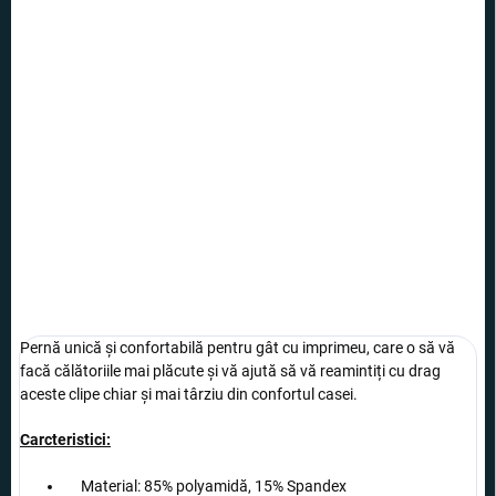
55 lei
49,99 lei
Evaluare
STOC EPUIZAT
preţ:
OPȚIUNI DE
TRANSPORT
Pernă confortabilă pentru gât cu imprimeu, ce o să vă facă
momente în timpul călătoriilor mai plăcute.
INFORMAŢII DETALIATE
ÎNTREABĂ
Pernă unică și confortabilă pentru gât cu imprimeu, care o să vă
facă călătoriile mai plăcute și vă ajută să vă reamintiți cu drag
aceste clipe chiar și mai târziu din confortul casei.
Carcteristici:
Material: 85% polyamidă, 15% Spandex