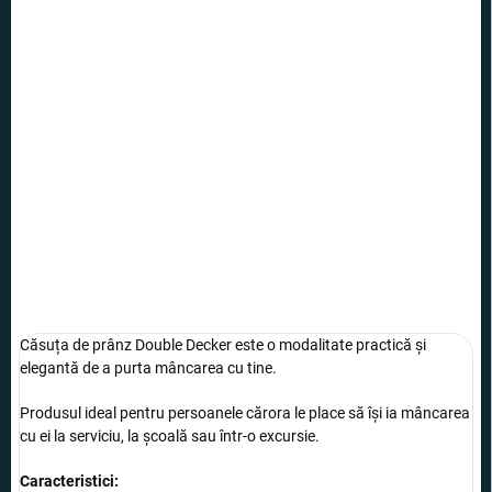
65 lei
58,99 lei
Evaluare
STOC EPUIZAT
preţ:
OPȚIUNI DE
TRANSPORT
Împachetați prânzul sau gustarea în această cutie de prânz cu
două compartimente pentru un transport ușor al alimentelor.
INFORMAŢII DETALIATE
ÎNTREABĂ
Căsuța de prânz Double Decker este o modalitate practică și
elegantă de a purta mâncarea cu tine.
Produsul ideal pentru persoanele cărora le place să își ia mâncarea
cu ei la serviciu, la școală sau într-o excursie.
Caracteristici: