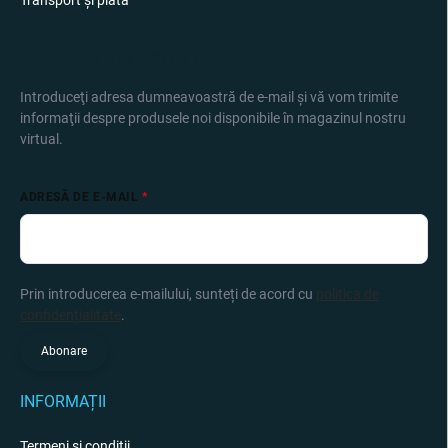
Transport și plată
ABONARE LA NEWSLETTER
Introduceţi adresa dumneavoastră de e-mail şi vă vom trimite
informaţii despre produsele noi disponibile în magazinul nostru
virtual.
ADRESĂ DE E-MAIL
Prin introducerea e-mailului, sunteți de acord cu
politica de
confidențialitate
.
Abonare
INFORMAȚII
Termeni și condiții