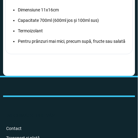
Dimensiune 11x16cm
Capacitate 700ml (600ml jos și 100ml sus)
Termoizolant
Pentru prânzuri mai mici, precum supă, fructe sau salată
S
u
b
s
o
l
INFORMÁCIE PRE VÁS
Contact