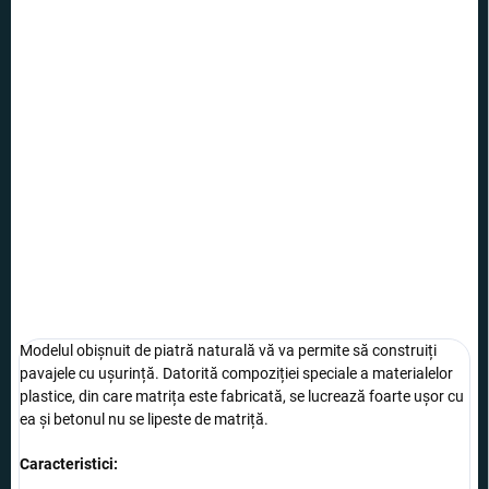
40 lei
26,99 lei
Evaluare
STOC EPUIZAT
preţ:
OPȚIUNI DE
TRANSPORT
Creați un trotuar după propriile idei cu această matriță grozavă.
INFORMAŢII DETALIATE
ÎNTREABĂ
Modelul obișnuit de piatră naturală vă va permite să construiți
pavajele cu ușurință. Datorită compoziției speciale a materialelor
plastice, din care matrița este fabricată, se lucrează foarte ușor cu
ea și betonul nu se lipeste de matriță.
Caracteristici: