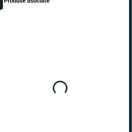
Produse asociate
REDUCERI
PREȚ TOP
ÎN STOC
(2 BUC.)
Marvel - jucărie pentru
câine cu sfoară Căpitanul
America
82,99 lei
−
+
Adaugă în Coş