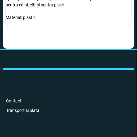
pentru câini, cât și pentru pisici.
Material: plastic
S
u
b
s
o
l
INFORMÁCIE PRE VÁS
Contact
Transport și plată
ABONARE LA NEWSLETTER