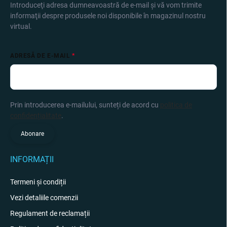
Introduceţi adresa dumneavoastră de e-mail şi vă vom trimite
informaţii despre produsele noi disponibile în magazinul nostru
virtual.
ADRESĂ DE E-MAIL
Prin introducerea e-mailului, sunteți de acord cu
politica de
confidențialitate
.
Abonare
INFORMAȚII
Termeni și condiții
Vezi detaliile comenzii
Regulament de reclamații