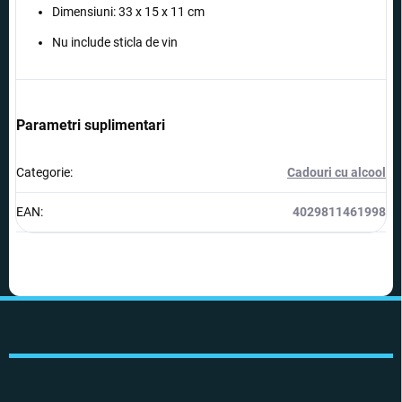
Dimensiuni: 33 x 15 x 11 cm
Nu include sticla de vin
Parametri suplimentari
Categorie
:
Cadouri cu alcool
EAN
:
4029811461998
S
u
b
s
o