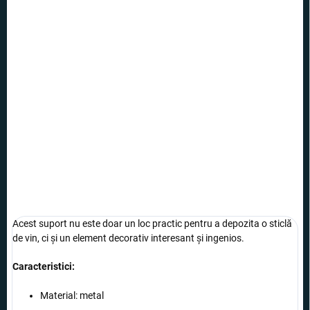
165 lei
112,99 lei
Evaluare
INDISPONIBIL
preţ:
OPȚIUNI DE
TRANSPORT
Suportul de sticlă în formă de cățel este un accesoriu fermecător și
distractiv pentru căței și iubitorii de vin.
INFORMAŢII DETALIATE
ÎNTREABĂ
Acest suport nu este doar un loc practic pentru a depozita o sticlă
de vin, ci și un element decorativ interesant și ingenios.
Caracteristici:
Material: metal