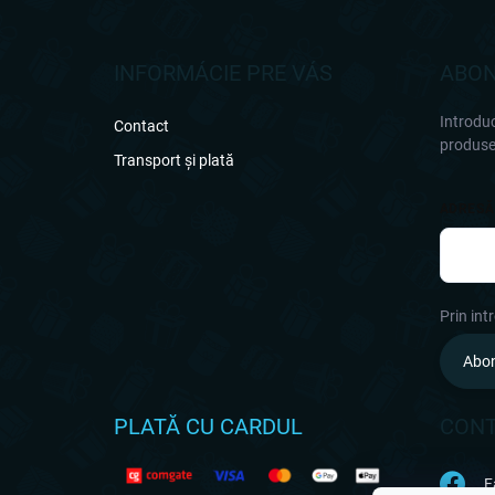
u
b
s
INFORMÁCIE PRE VÁS
ABON
o
l
Introduc
Contact
produsel
Transport și plată
ADRESĂ
Prin int
Abo
PLATĂ CU CARDUL
CON
F