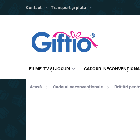
Treci
Contact
Transport și plată
la
conținut
FILME, TV ȘI JOCURI
CADOURI NECONVENȚIONA
Acasă
Cadouri neconvenționale
Brățări pentr
MARCĂ:
GADGET MASTER
REDUCERI
PREȚ TOP