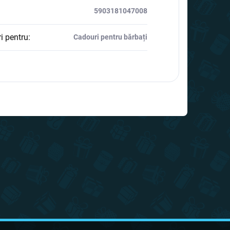
5903181047008
i pentru
:
Cadouri pentru bărbați