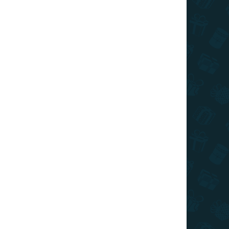
I DE TRANSPORT
Adăuga în coş
 va încânta fiecare iubitor de mașini.
ÎNTREABĂ