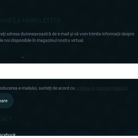
ARE LA NEWSLETTER
eţi adresa dumneavoastră de e-mail şi vă vom trimite informaţii despre
e noi disponibile în magazinul nostru virtual.
 DE E-MAIL
roducerea e-mailului, sunteți de acord cu
politica de confidențialitate
.
nare
TACT
acebook