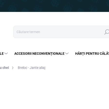
Căut
LE
ACCESORII NECONVENȚIONALE
HĂRȚI PENTRU CĂLĂ
u chei
Breloc - Jante aliaj
27,50 lei
17,99 