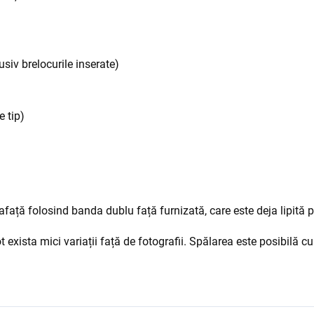
iv brelocurile inserate)
e tip)
afață folosind banda dublu față furnizată, care este deja lipită p
 exista mici variații față de fotografii. Spălarea este posibilă 