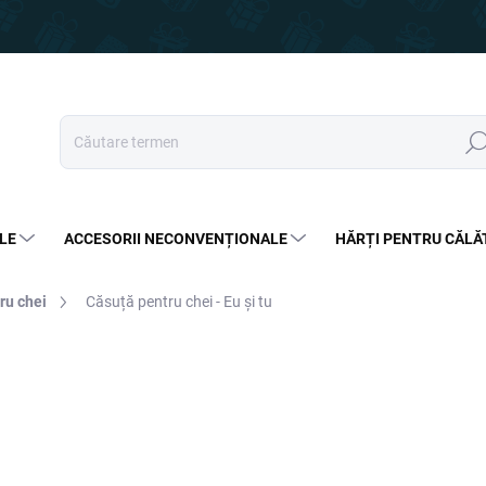
Căut
LE
ACCESORII NECONVENȚIONALE
HĂRȚI PENTRU CĂLĂ
ru chei
Căsuță pentru chei - Eu și tu
95 lei
57,99 lei