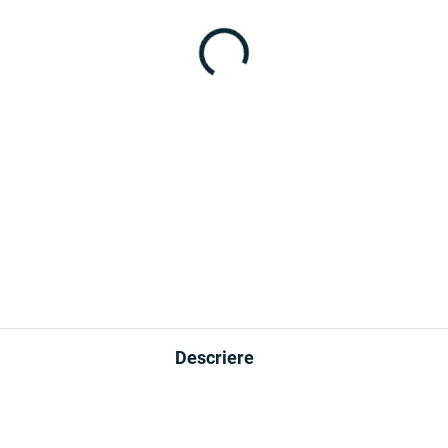
ÎN STOC
ÎN
(>10 BUC.)
(>10 
ana pentru chei - Tată
Cabana pentru chei -
u Mama
Tatăl fiica Mama
99 lei
57,99 lei
−
+
−
Adaugă în Coş
Adaugă în Coş
Descriere