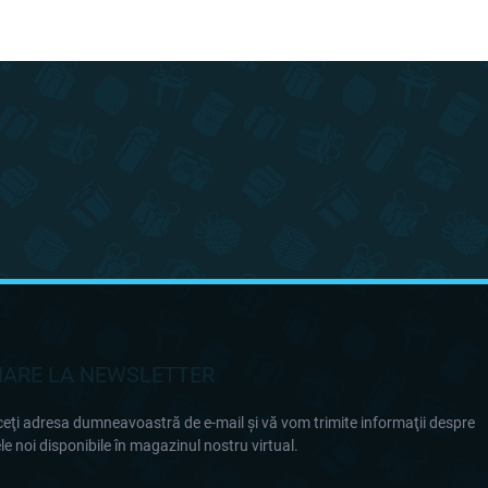
ARE LA NEWSLETTER
eţi adresa dumneavoastră de e-mail şi vă vom trimite informaţii despre
e noi disponibile în magazinul nostru virtual.