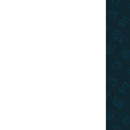
I DE TRANSPORT
Adăuga în coş
ntru un cuplu, este un accesoriu practic și elegant
ÎNTREABĂ