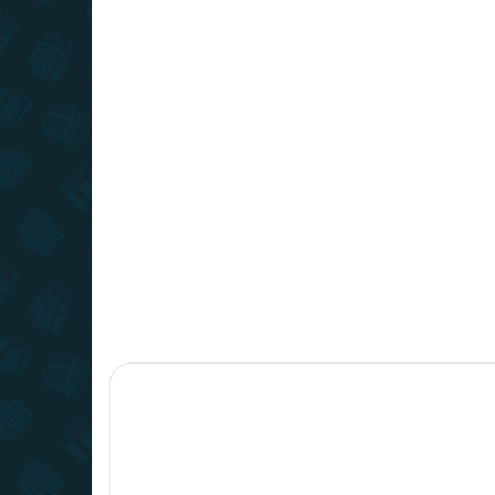
ÎN STOC
(>10 BUC.)
Cabană pentru chei -
Cab
cușcă pentru câini
fi
20 lei
57,
−
+
Adaugă în Coş