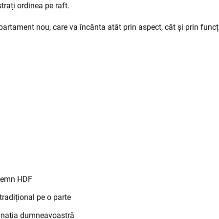
trați ordinea pe raft.
rtament nou, care va încânta atât prin aspect, cât și prin funcți
n lemn HDF
radițional pe o parte
aginația dumneavoastră