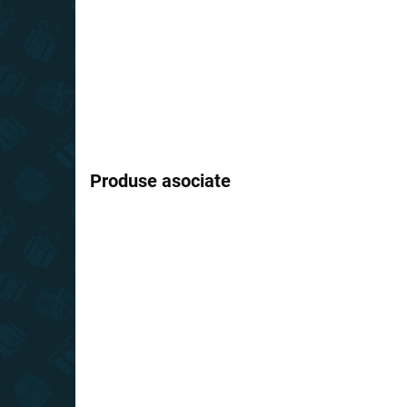
Produse asociate
REDUC
PREȚ TOP
PREȚ T