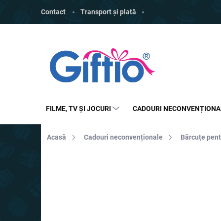
Treci
Contact
Transport și plată
la
conținut
FILME, TV ȘI JOCURI
CADOURI NECONVENȚIONA
Acasă
Cadouri neconvenționale
Bărcuțe pent
MARCĂ:
GIFTIO
REDUCERI
TOP
PREȚ TOP