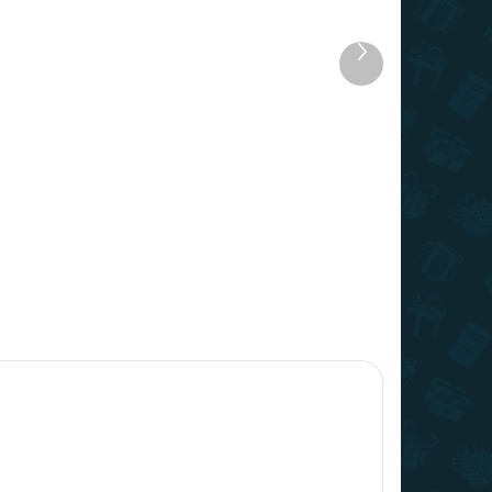
 STOC
ÎN STOC
BUC.)
(>10 BUC.)
Produsul
Cabana pentru chei - Tată
următor
fiică fiică Mama
57,99 lei
+
−
+
Adaugă în Coş