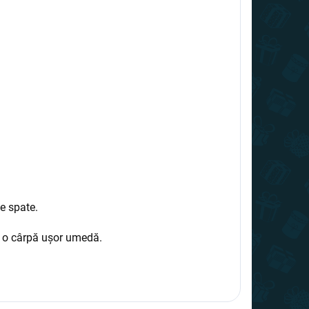
e spate.
cu o cârpă ușor umedă.