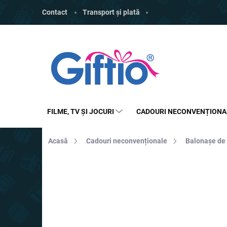
Treci
Contact
Transport și plată
la
conținut
FILME, TV ȘI JOCURI
CADOURI NECONVENȚIONA
Acasă
Cadouri neconvenționale
Balonașe de
MARCĂ:
4LEADERS
REDUCERI
PREȚ TOP