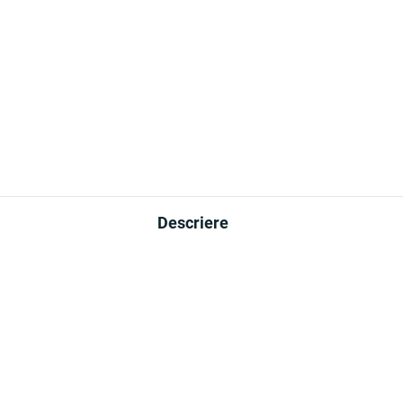
99 lei
10,99 lei
−
+
−
Adaugă în Coş
Adaugă în Coş
Descriere