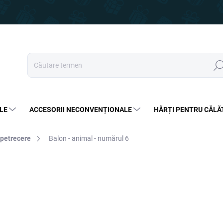
Căut
LE
ACCESORII NECONVENȚIONALE
HĂRȚI PENTRU CĂLĂ
 petrecere
Balon - animal - numărul 6
15 lei
10,99 lei