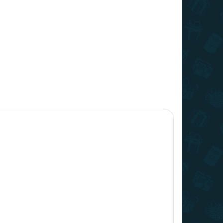
10,99 lei
+
−
+
Adaugă în Coş