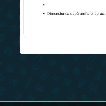
Dimensiunea după umflare: aprox. 
S