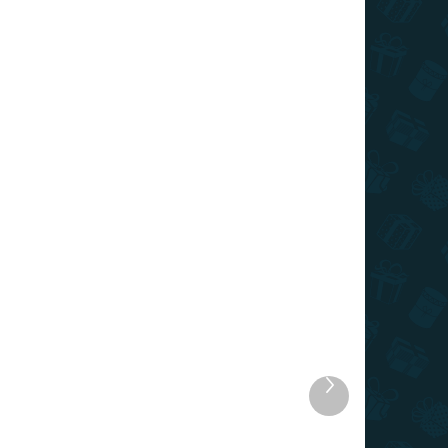
REDUCERI
PREȚ TOP
 STOC
ÎN STOC
BUC.)
(8 BUC.)
Produsul
ul
Balon - animal - numărul
următor
3