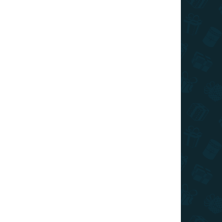
I DE TRANSPORT
Adăuga în coş
idă, perfect pentru a înveseli o petrecere pentru
ÎNTREABĂ