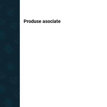
Produse asociate
REDUCERI
REDUC
PREȚ TOP
PREȚ T
ÎN STOC
(9 BUC.)
Balon - animal - numărul
Bal
0
1