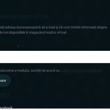
ARE LA NEWSLETTER
eţi adresa dumneavoastră de e-mail şi vă vom trimite informaţii despre
e noi disponibile în magazinul nostru virtual.
 DE E-MAIL
roducerea e-mailului, sunteți de acord cu
politica de confidențialitate
.
nare
TACT
acebook