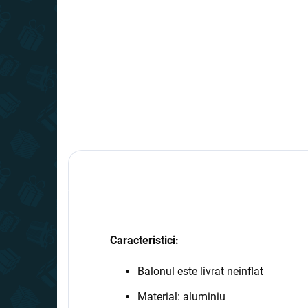
10,99 lei
10,
−
+
Adaugă în Coş
Caracteristici:
Balonul este livrat neinflat
Material: aluminiu