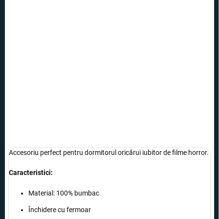
OPȚIUNI DE
TRANSPORT
−
+
Adăuga în coş
Așternuturi de pat înfricoșătoare cu motivul păpușii Annabelle vor
avea grijă de visele horror.
INFORMAŢII DETALIATE
ÎNTREABĂ
Accesoriu perfect pentru dormitorul oricărui iubitor de filme horror.
Caracteristici:
Material: 100% bumbac
Închidere cu fermoar