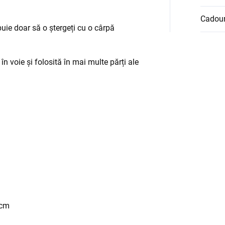
Cadour
ebuie doar să o ștergeți cu o cârpă
în voie și folosită în mai multe părți ale
 cm