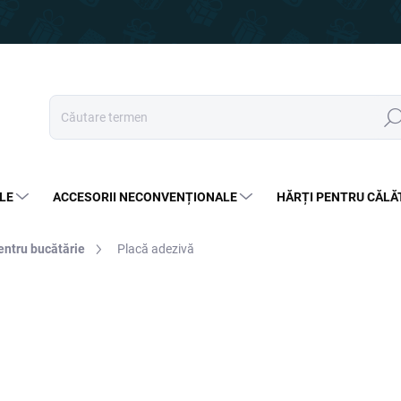
Căut
LE
ACCESORII NECONVENȚIONALE
HĂRȚI PENTRU CĂLĂ
entru bucătărie
Placă adezivă
27,50 lei
15,99 