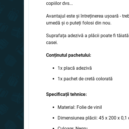
copiilor dvs...
Avantajul este și întreținerea ușoară - tr
umedă și o puteți folosi din nou.
Suprafața adezivă a plăcii poate fi tăiată 
casei.
Conținutul pachetului:
1x placă adezivă
1x pachet de cretă colorată
Specificații tehnice:
Material: Folie de vinil
Dimensiunea plăcii: 45 x 200 x 0,1
Culoare: Negru