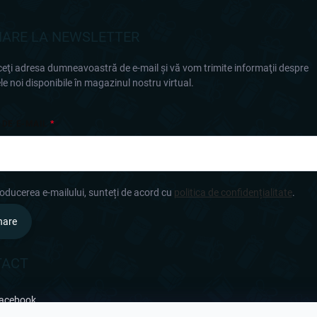
ARE LA NEWSLETTER
eţi adresa dumneavoastră de e-mail şi vă vom trimite informaţii despre
e noi disponibile în magazinul nostru virtual.
 DE E-MAIL
roducerea e-mailului, sunteți de acord cu
politica de confidențialitate
.
nare
TACT
acebook