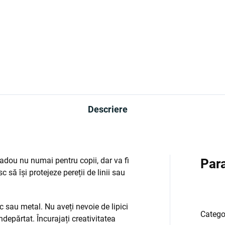
Descriere
adou nu numai pentru copii, dar va fi
Par
c să își protejeze pereții de linii sau
ic sau metal. Nu aveți nevoie de lipici
Catego
îndepărtat. Încurajați creativitatea