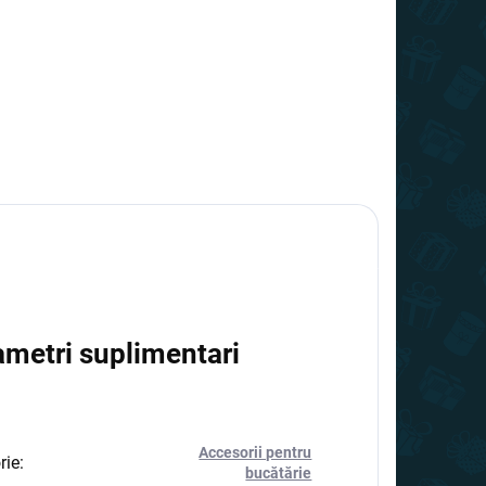
ametri suplimentari
Accesorii pentru
rie
:
bucătărie