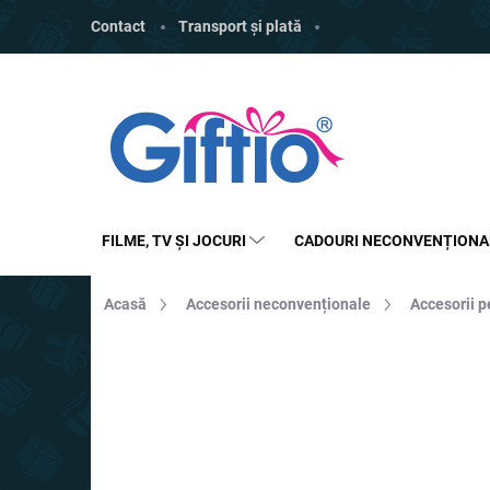
Treci
Contact
Transport și plată
la
conținut
FILME, TV ȘI JOCURI
CADOURI NECONVENȚIONA
Acasă
Accesorii neconvenționale
Accesorii p
MARCĂ:
4LEADERS
REDUCERI
TOP
PREȚ TOP