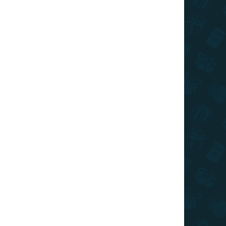
I DE TRANSPORT
Adăuga în coş
ă notițele sau sarcinile importante? Această tablă
entru voi.
ÎNTREABĂ