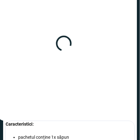
ÎN STOC
(4 BUC.)
Săpun - vin rose
38,99 lei
−
+
Adaugă în Coş
Caracteristici:
pachetul conține 1x săpun