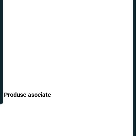
OPȚIUNI DE
TRANSPORT
−
+
Adăuga în coş
Atingeți eleganța cu acest săpun cu aromă minunată de Gin &
Tonic.
INFORMAŢII DETALIATE
ÎNTREABĂ
Produse asociate
REDUCERI
PREȚ TOP