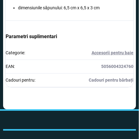
dimensiunile săpunului
: 6,5 cm x 6,5 x 3 cm
Parametri suplimentari
Categorie
:
Accesorii pentru baie
EAN
:
5056004324760
Cadouri pentru
:
Cadouri pentru bărbați
S
u
b
s